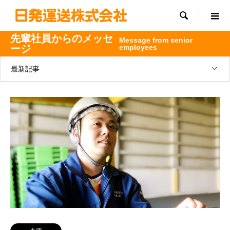

先輩社員からのメッセ
Message from senior
ージ
employees
最新記事